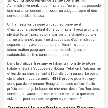
sur-Loing
(département de
Seine-et-Marne
)
.
Administrativement, la commune est l’échelon qui possède
une mairie, un conseil municipal, un budget propre et des
services publics locaux.
Un
hameau
, lui, désigne un petit regroupement
d’habitations dépendant d’une commune. Il peut avoir une
identité forte (nom, histoire, parfois une chapelle ou une
ferme ancienne), mais il ne dispose pas d’administration
séparée. Le
lieu-dit
est encore différent : c’est une
dénomination géographique traditionnelle (souvent
cadastrale), parfois sans habitat dense.
Dans la pratique,
Besigny
est donc un nom de territoire
habité, intégré à Souppes-sur-Loing : l’état civil, l’urbanisme
et les démarches se font à l’échelle communale. Le point
clé à retenir :
pas de code INSEE propre
pour Besigny,
donc pas de commune “Besigny” au sens officiel. Cette
précision change la façon de chercher des infos (horaires,
services, travaux), et prépare naturellement la question
suivante : pourquoi tant de gens s’y trompent ?