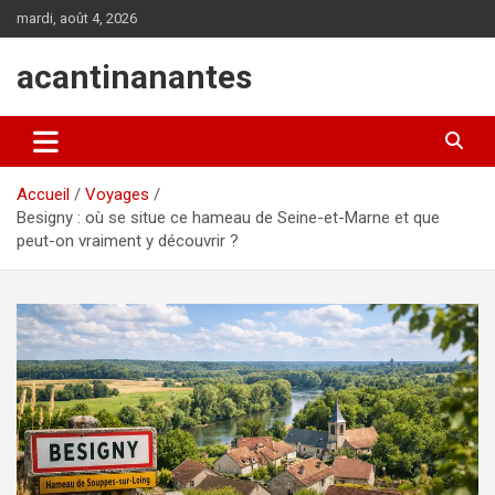
Aller
mardi, août 4, 2026
au
contenu
acantinanantes
Accueil
Voyages
Besigny : où se situe ce hameau de Seine-et-Marne et que
peut-on vraiment y découvrir ?