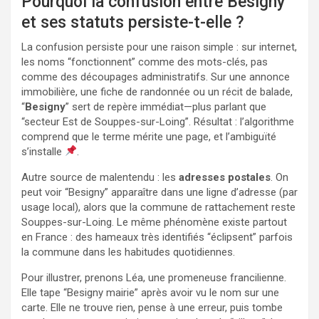
Pourquoi la confusion entre Besigny
et ses statuts persiste-t-elle ?
La confusion persiste pour une raison simple : sur internet,
les noms “fonctionnent” comme des mots-clés, pas
comme des découpages administratifs. Sur une annonce
immobilière, une fiche de randonnée ou un récit de balade,
“
Besigny
” sert de repère immédiat—plus parlant que
“secteur Est de Souppes-sur-Loing”. Résultat : l’algorithme
comprend que le terme mérite une page, et l’ambiguïté
s’installe
.
Autre source de malentendu : les
adresses postales
. On
peut voir “Besigny” apparaître dans une ligne d’adresse (par
usage local), alors que la commune de rattachement reste
Souppes-sur-Loing. Le même phénomène existe partout
en France : des hameaux très identifiés “éclipsent” parfois
la commune dans les habitudes quotidiennes.
Pour illustrer, prenons Léa, une promeneuse francilienne.
Elle tape “Besigny mairie” après avoir vu le nom sur une
carte. Elle ne trouve rien, pense à une erreur, puis tombe