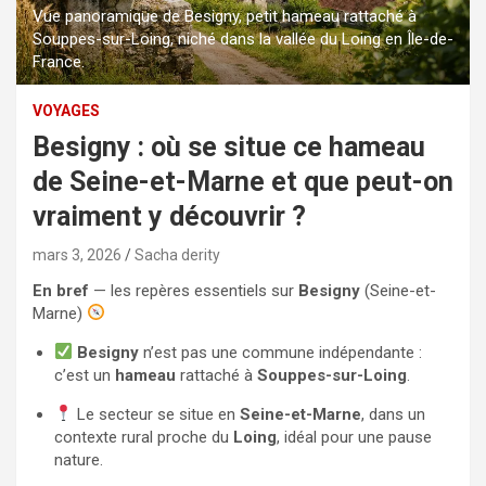
Vue panoramique de Besigny, petit hameau rattaché à
Souppes-sur-Loing, niché dans la vallée du Loing en Île-de-
France.
VOYAGES
Besigny : où se situe ce hameau
de Seine-et-Marne et que peut-on
vraiment y découvrir ?
mars 3, 2026
Sacha derity
En bref
— les repères essentiels sur
Besigny
(Seine-et-
Marne)
Besigny
n’est pas une commune indépendante :
c’est un
hameau
rattaché à
Souppes-sur-Loing
.
Le secteur se situe en
Seine-et-Marne
, dans un
contexte rural proche du
Loing
, idéal pour une pause
nature.