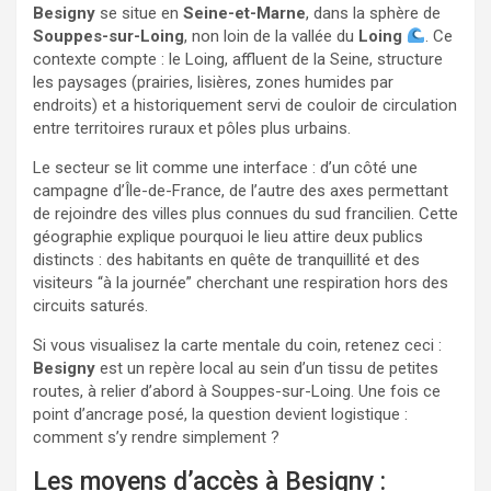
Besigny
se situe en
Seine-et-Marne
, dans la sphère de
Souppes-sur-Loing
, non loin de la vallée du
Loing
. Ce
contexte compte : le Loing, affluent de la Seine, structure
les paysages (prairies, lisières, zones humides par
endroits) et a historiquement servi de couloir de circulation
entre territoires ruraux et pôles plus urbains.
Le secteur se lit comme une interface : d’un côté une
campagne d’Île-de-France, de l’autre des axes permettant
de rejoindre des villes plus connues du sud francilien. Cette
géographie explique pourquoi le lieu attire deux publics
distincts : des habitants en quête de tranquillité et des
visiteurs “à la journée” cherchant une respiration hors des
circuits saturés.
Si vous visualisez la carte mentale du coin, retenez ceci :
Besigny
est un repère local au sein d’un tissu de petites
routes, à relier d’abord à Souppes-sur-Loing. Une fois ce
point d’ancrage posé, la question devient logistique :
comment s’y rendre simplement ?
Les moyens d’accès à Besigny :