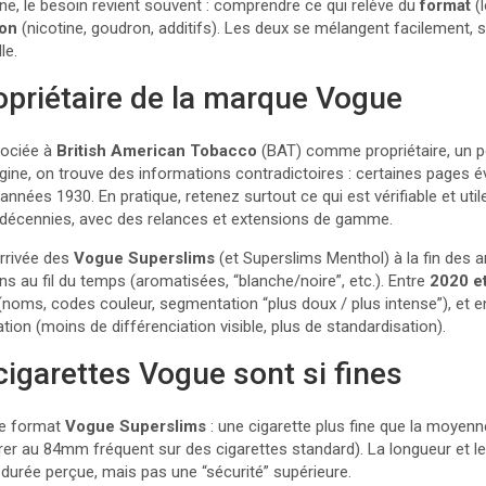
ne, le besoin revient souvent : comprendre ce qui relève du
format
(l
ion
(nicotine, goudron, additifs). Les deux se mélangent facilement,
le.
ropriétaire de la marque Vogue
ociée à
British American Tobacco
(BAT) comme propriétaire, un p
rigine, on trouve des informations contradictoires : certaines pages
années 1930. En pratique, retenez surtout ce qui est vérifiable et utile
 décennies, avec des relances et extensions de gamme.
arrivée des
Vogue Superslims
(et Superslims Menthol) à la fin des 
ns au fil du temps (aromatisées, “blanche/noire”, etc.). Entre
2020 e
té (noms, codes couleur, segmentation “plus doux / plus intense”), et 
on (moins de différenciation visible, plus de standardisation).
cigarettes Vogue sont si fines
 le format
Vogue Superslims
: une cigarette plus fine que la moyen
r au 84mm fréquent sur des cigarettes standard). La longueur et le 
durée perçue, mais pas une “sécurité” supérieure.