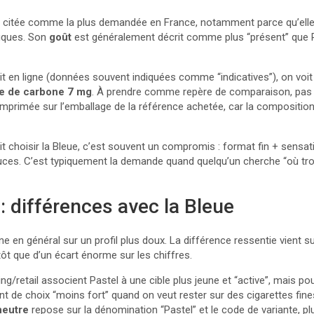
 citée comme la plus demandée en France, notamment parce qu’elle 
fiques. Son
goût
est généralement décrit comme plus “présent” que 
it en ligne (données souvent indiquées comme “indicatives”), on voit
 de carbone 7 mg
. À prendre comme repère de comparaison, pas 
e imprimée sur l’emballage de la référence achetée, car la composition
fait choisir la Bleue, c’est souvent un compromis : format fin + sensa
uces. C’est typiquement la demande quand quelqu’un cherche “où tr
: différences avec la Bleue
e en général sur un profil plus doux. La différence ressentie vient s
utôt que d’un écart énorme sur les chiffres.
/retail associent Pastel à une cible plus jeune et “active”, mais pour
ent de choix “moins fort” quand on veut rester sur des cigarettes fine
neutre
repose sur la dénomination “Pastel” et le code de variante, p