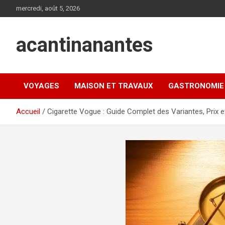
Aller
mercredi, août 5, 2026
au
contenu
acantinanantes
VOYAGES
MAISON ET TRAVAUX
GASTRONOMIE
Accueil
Cigarette Vogue : Guide Complet des Variantes, Prix e