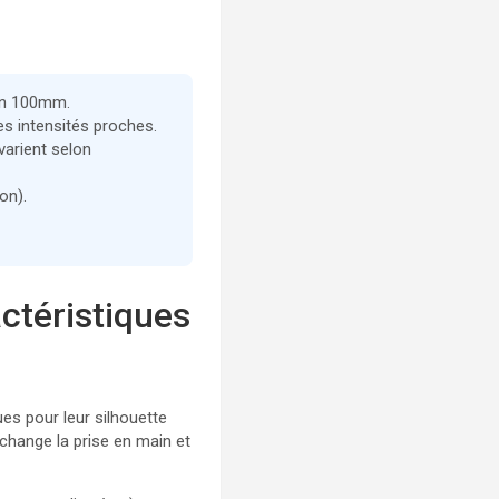
 en 100mm.
es intensités proches.
varient selon
on).
actéristiques
es pour leur silhouette
 change la prise en main et