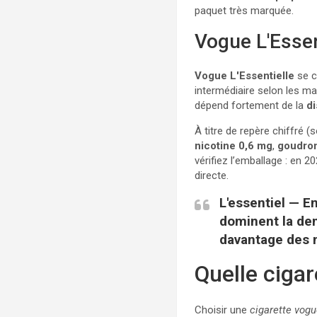
paquet très marquée.
Vogue L'Essen
Vogue L'Essentielle
se c
intermédiaire selon les m
dépend fortement de la
di
À titre de repère chiffré 
nicotine 0,6 mg
,
goudro
vérifiez l’emballage : en 
directe.
L'essentiel
— En
dominent la de
davantage des 
Quelle ciga
Choisir une
cigarette vog