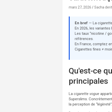
mars 27, 2026
Sacha deri
En bref
— La
cigarett
En 2026, les variantes
Les taux “nicotine / g
références.
En France, comptez e
Cigarettes fines ≠ moin
Qu'est-ce qu
principales
La
cigarette vogue
appart
Superslims. Concrètement, 
la perception de “légèreté