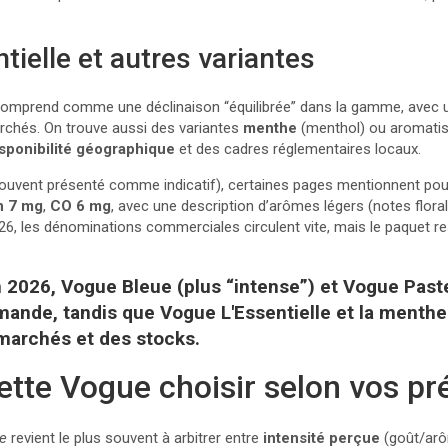
tielle et autres variantes
omprend comme une déclinaison “équilibrée” dans la gamme, avec 
archés. On trouve aussi des variantes
menthe
(menthol) ou aromatis
sponibilité géographique
et des cadres réglementaires locaux.
(souvent présenté comme indicatif), certaines pages mentionnent pour 
n 7 mg
,
CO 6 mg
, avec une description d’arômes légers (notes floral
2026, les dénominations commerciales circulent vite, mais le paquet re
 2026, Vogue Bleue (plus “intense”) et Vogue Paste
mande, tandis que Vogue L'Essentielle et la menth
marchés et des stocks.
rette Vogue choisir selon vos p
ue
revient le plus souvent à arbitrer entre
intensité perçue
(goût/ar