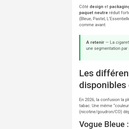
Côté
design
et
packagin
paquet neutre
réduit fort
(Bleue, Pastel, L’Essentie
comme avant.
A retenir
— La
cigare
une segmentation par i
Les différe
disponibles
En 2026, la confusion la p
tabac. Une même “couleur”
(nicotine/goudron/CO) dép
Vogue Bleue :