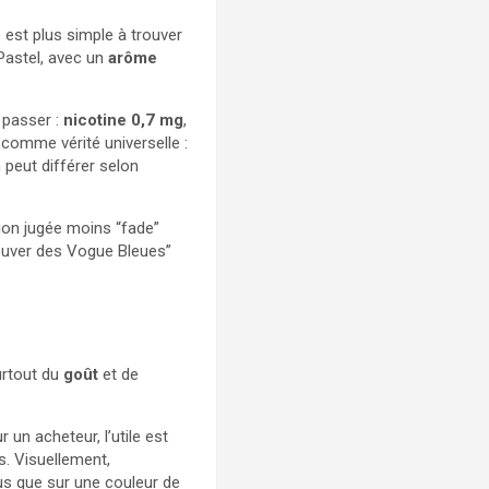
est plus simple à trouver
Pastel, avec un
arôme
 passer :
nicotine 0,7 mg
,
comme vérité universelle :
 peut différer selon
tion jugée moins “fade”
ouver des Vogue Bleues”
urtout du
goût
et de
 un acheteur, l’utile est
s. Visuellement,
lus que sur une couleur de