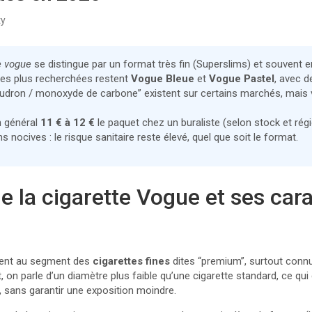
ty
e vogue
se distingue par un format très fin (Superslims) et souvent
 les plus recherchées restent
Vogue Bleue
et
Vogue Pastel
, avec d
oudron / monoxyde de carbone” existent sur certains marchés, mais 
n général
11 € à 12 €
le paquet chez un buraliste (selon stock et régi
s nocives : le risque sanitaire reste élevé, quel que soit le format.
e la cigarette Vogue et ses car
ient au segment des
cigarettes fines
dites “premium”, surtout connu
on parle d’un diamètre plus faible qu’une cigarette standard, ce qui
”, sans garantir une exposition moindre.