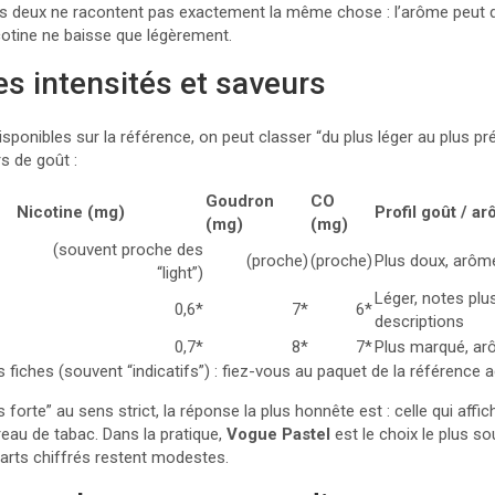
es deux ne racontent pas exactement la même chose : l’arôme peut 
cotine ne baisse que légèrement.
s intensités et saveurs
sponibles sur la référence, on peut classer “du plus léger au plus p
s de goût :
Goudron
CO
Nicotine (mg)
Profil goût / a
(mg)
(mg)
(souvent proche des
(proche)
(proche)
Plus doux, arôme
“light”)
Léger, notes plus
0,6*
7*
6*
descriptions
0,7*
8*
7*
Plus marqué, ar
 fiches (souvent “indicatifs”) : fiez-vous au paquet de la référence 
forte” au sens strict, la réponse la plus honnête est : celle qui affic
eau de tabac. Dans la pratique,
Vogue Pastel
est le choix le plus s
arts chiffrés restent modestes.