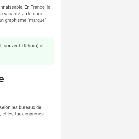
onnaissable. En France, le
a variante via le nom
qu’un graphisme “marque”
it, souvent 100mm) et
e
 selon les bureaux de
, et les taux imprimés