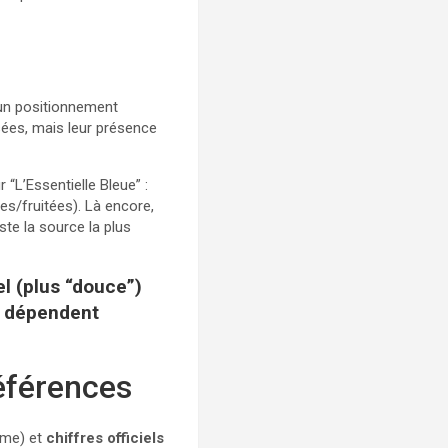
un positionnement
ées, mais leur présence
“L’Essentielle Bleue” :
es/fruitées). Là encore,
ste la source la plus
l (plus “douce”)
e dépendent
références
ôme) et
chiffres officiels