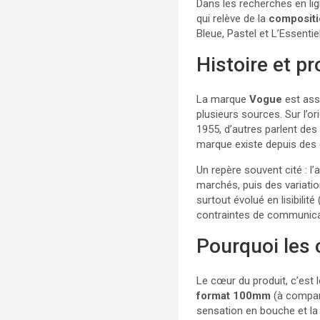
Dans les recherches en lig
qui relève de la
composit
Bleue, Pastel et L’Essentiel
Histoire et p
La marque
Vogue
est ass
plusieurs sources. Sur l’o
1955, d’autres parlent des 
marque existe depuis des
Un repère souvent cité : l’
marchés, puis des variatio
surtout évolué en lisibili
contraintes de communicati
Pourquoi les 
Le cœur du produit, c’est
format 100mm
(à compare
sensation en bouche et la 