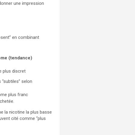
donner une impression
résent” en combinant
rôme (tendance)
 plus discret
 “subtiles” selon
ôme plus franc
achetée.
he la nicotine la plus basse
ouvent cité comme “plus