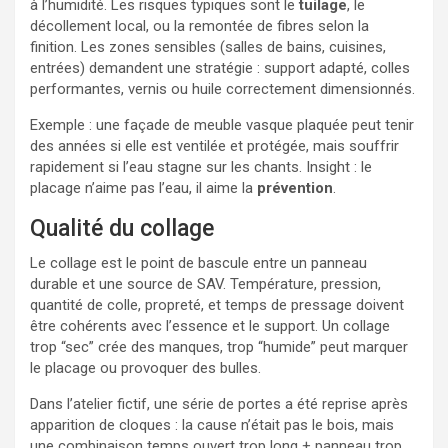
à l’humidité. Les risques typiques sont le
tuilage
, le
décollement local, ou la remontée de fibres selon la
finition. Les zones sensibles (salles de bains, cuisines,
entrées) demandent une stratégie : support adapté, colles
performantes, vernis ou huile correctement dimensionnés.
Exemple : une façade de meuble vasque plaquée peut tenir
des années si elle est ventilée et protégée, mais souffrir
rapidement si l’eau stagne sur les chants. Insight : le
placage n’aime pas l’eau, il aime la
prévention
.
Qualité du collage
Le collage est le point de bascule entre un panneau
durable et une source de SAV. Température, pression,
quantité de colle, propreté, et temps de pressage doivent
être cohérents avec l’essence et le support. Un collage
trop “sec” crée des manques, trop “humide” peut marquer
le placage ou provoquer des bulles.
Dans l’atelier fictif, une série de portes a été reprise après
apparition de cloques : la cause n’était pas le bois, mais
une combinaison temps ouvert trop long + panneau trop