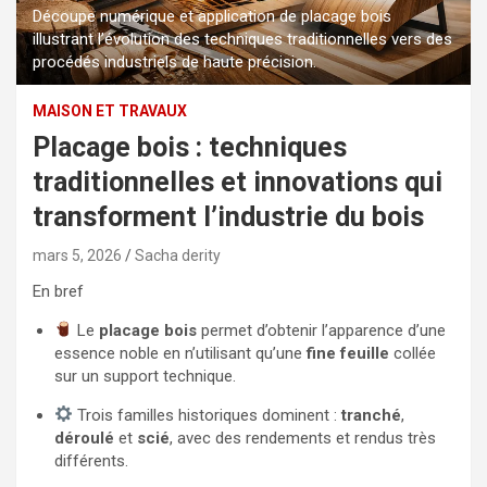
Découpe numérique et application de placage bois
illustrant l’évolution des techniques traditionnelles vers des
procédés industriels de haute précision.
MAISON ET TRAVAUX
Placage bois : techniques
traditionnelles et innovations qui
transforment l’industrie du bois
mars 5, 2026
Sacha derity
En bref
Le
placage bois
permet d’obtenir l’apparence d’une
essence noble en n’utilisant qu’une
fine feuille
collée
sur un support technique.
Trois familles historiques dominent :
tranché
,
déroulé
et
scié
, avec des rendements et rendus très
différents.