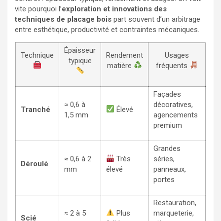
vite pourquoi l’
exploration et innovations des
techniques de placage bois
part souvent d’un arbitrage
entre esthétique, productivité et contraintes mécaniques.
Épaisseur
Technique
Rendement
Usages
typique
matière
fréquents
Façades
≈ 0,6 à
décoratives,
Tranché
Élevé
1,5 mm
agencements
premium
Grandes
≈ 0,6 à 2
Très
séries,
Déroulé
mm
élevé
panneaux,
portes
Restauration,
≈ 2 à 5
Plus
marqueterie,
Scié