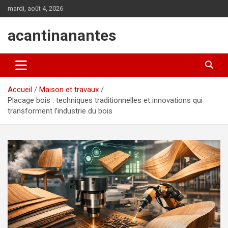
Aller
mardi, août 4, 2026
au
contenu
acantinanantes
Accueil
Maison et travaux
Placage bois : techniques traditionnelles et innovations qui
transforment l’industrie du bois