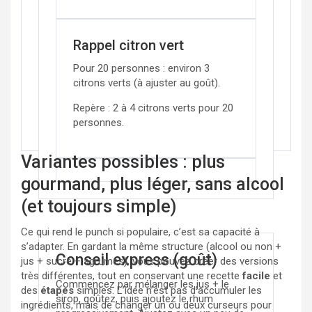
Rappel citron vert
Pour
20
personnes : environ
3
citrons verts (à ajuster au goût).
Repère : 2 à 4 citrons verts pour 20
personnes.
Variantes possibles : plus
gourmand, plus léger, sans alcool
(et toujours simple)
Ce qui rend le punch si populaire, c’est sa capacité à
s’adapter. En gardant la même structure (alcool ou non +
Conseil express (goût)
jus + sucre + agrumes), vous pouvez créer des versions
très différentes, tout en conservant une recette
facile
et
Commencez par mélanger les jus + le
des
étapes
simples. L’idée n’est pas d’accumuler les
sirop, goûtez, puis ajoutez le rhum
ingrédients, mais de changer un ou deux curseurs pour