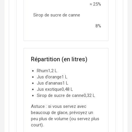
≈ 25%
Sirop de sucre de canne
8
%
Répartition (en litres)
Rhum
1,2
L
Jus d’orange
1
L
Jus d’ananas
1
L
Jus exotique
0,48
L
Sirop de sucre de canne
0,32
L
Astuce : si vous servez avec
beaucoup de glace, prévoyez un
peu plus de volume (ou servez plus
court).