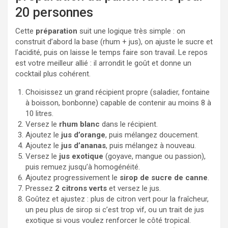
20 personnes
Cette
préparation
suit une logique très simple : on
construit d’abord la base (rhum + jus), on ajuste le sucre et
l’acidité, puis on laisse le temps faire son travail. Le repos
est votre meilleur allié : il arrondit le goût et donne un
cocktail plus cohérent.
Choisissez un grand récipient propre (saladier, fontaine
à boisson, bonbonne) capable de contenir au moins 8 à
10 litres.
Versez le
rhum blanc
dans le récipient.
Ajoutez le
jus d’orange
, puis mélangez doucement.
Ajoutez le
jus d’ananas
, puis mélangez à nouveau.
Versez le
jus exotique
(goyave, mangue ou passion),
puis remuez jusqu’à homogénéité.
Ajoutez progressivement le
sirop de sucre de canne
.
Pressez
2 citrons verts
et versez le jus.
Goûtez et ajustez : plus de citron vert pour la fraîcheur,
un peu plus de sirop si c’est trop vif, ou un trait de jus
exotique si vous voulez renforcer le côté tropical.