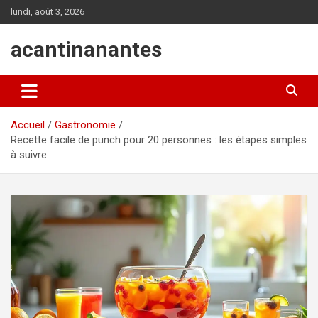
Aller
lundi, août 3, 2026
au
contenu
acantinanantes
Accueil
Gastronomie
Recette facile de punch pour 20 personnes : les étapes simples
à suivre