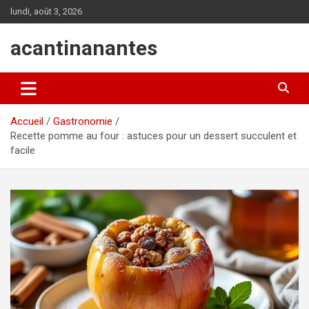
Aller
lundi, août 3, 2026
au
contenu
acantinanantes
Accueil
Gastronomie
Recette pomme au four : astuces pour un dessert succulent et
facile