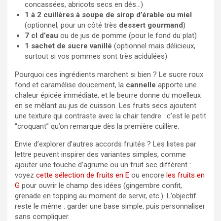
concassées, abricots secs en dés…)
1 à 2 cuillères à soupe de sirop d’érable ou miel
(optionnel, pour un côté très
dessert gourmand
)
7 cl d’eau
ou de jus de pomme (pour le fond du plat)
1 sachet de sucre vanillé
(optionnel mais délicieux,
surtout si vos pommes sont très acidulées)
Pourquoi ces ingrédients marchent si bien ? Le sucre roux
fond et caramélise doucement, la
cannelle
apporte une
chaleur épicée immédiate, et le beurre donne du moelleux
en se mêlant au jus de cuisson. Les fruits secs ajoutent
une texture qui contraste avec la chair tendre : c’est le petit
“croquant” qu’on remarque dès la première cuillère.
Envie d’explorer d’autres accords fruités ? Les listes par
lettre peuvent inspirer des variantes simples, comme
ajouter une touche d’agrume ou un fruit sec différent :
voyez
cette sélection de fruits en E
ou encore
les fruits en
G
pour ouvrir le champ des idées (gingembre confit,
grenade en topping au moment de servir, etc.). L’objectif
reste le même : garder une base simple, puis personnaliser
sans compliquer.