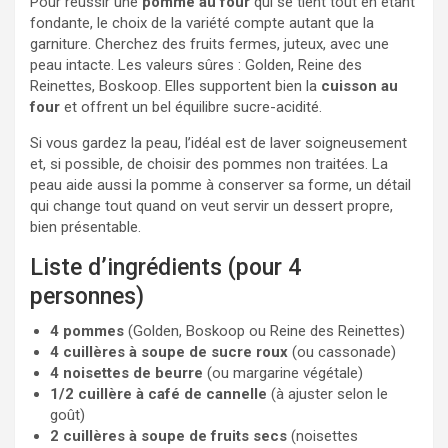
Pour réussir une
pomme au four
qui se tient tout en étant
fondante, le choix de la variété compte autant que la
garniture. Cherchez des fruits fermes, juteux, avec une
peau intacte. Les valeurs sûres : Golden, Reine des
Reinettes, Boskoop. Elles supportent bien la
cuisson au
four
et offrent un bel équilibre sucre-acidité.
Si vous gardez la peau, l’idéal est de laver soigneusement
et, si possible, de choisir des pommes non traitées. La
peau aide aussi la pomme à conserver sa forme, un détail
qui change tout quand on veut servir un dessert propre,
bien présentable.
Liste d’ingrédients (pour 4
personnes)
4 pommes
(Golden, Boskoop ou Reine des Reinettes)
4 cuillères à soupe de sucre roux
(ou cassonade)
4 noisettes de beurre
(ou margarine végétale)
1/2 cuillère à café de cannelle
(à ajuster selon le
goût)
2 cuillères à soupe de fruits secs
(noisettes