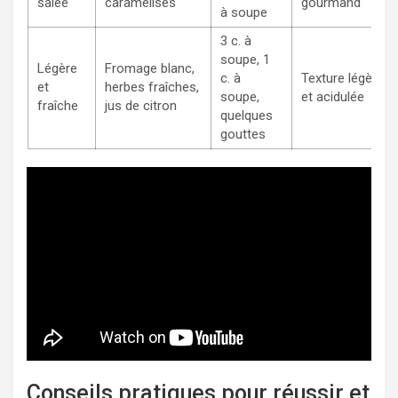
salée
caramélisés
gourmand
à soupe
3 c. à
soupe, 1
Légère
Fromage blanc,
c. à
Texture légère
et
herbes fraîches,
soupe,
et acidulée
fraîche
jus de citron
quelques
gouttes
Conseils pratiques pour réussir et