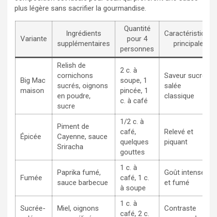
plus légère sans sacrifier la gourmandise.
Quantité
Ingrédients
Caractéristique
Variante
pour 4
supplémentaires
principale
personnes
Relish de
2 c. à
cornichons
Saveur sucrée-
Big Mac
soupe, 1
sucrés, oignons
salée
maison
pincée, 1
en poudre,
classique
c. à café
sucre
1/2 c. à
Piment de
café,
Relevé et
Épicée
Cayenne, sauce
quelques
piquant
Sriracha
gouttes
1 c. à
Paprika fumé,
Goût intense
Fumée
café, 1 c.
sauce barbecue
et fumé
à soupe
1 c. à
Sucrée-
Miel, oignons
Contraste
café, 2 c.