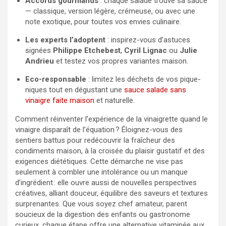
Accords gourmands
: chaque salade trouve sa sauce
— classique, version légère, crémeuse, ou avec une
note exotique, pour toutes vos envies culinaire.
Les experts l’adoptent
: inspirez-vous d’astuces
signées
Philippe Etchebest
,
Cyril Lignac
ou
Julie
Andrieu
et testez vos propres variantes maison.
Eco-responsable
: limitez les déchets de vos pique-
niques tout en dégustant une
sauce salade sans
vinaigre faite maison
et naturelle.
Comment réinventer l’expérience de la vinaigrette quand le
vinaigre disparaît de l’équation ? Éloignez-vous des
sentiers battus pour redécouvrir la fraîcheur des
condiments maison, à la croisée du plaisir gustatif et des
exigences diététiques. Cette démarche ne vise pas
seulement à combler une intolérance ou un manque
d’ingrédient : elle ouvre aussi de nouvelles perspectives
créatives, alliant douceur, équilibre des saveurs et textures
surprenantes. Que vous soyez chef amateur, parent
soucieux de la digestion des enfants ou gastronome
curieux, chaque étape offre une alternative vitaminée aux