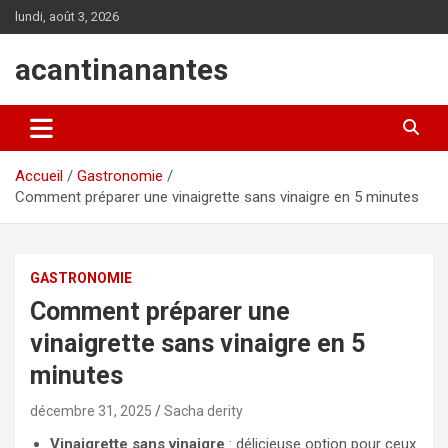
Aller
lundi, août 3, 2026
au
contenu
acantinanantes
Accueil
Gastronomie
Comment préparer une vinaigrette sans vinaigre en 5 minutes
GASTRONOMIE
Comment préparer une
vinaigrette sans vinaigre en 5
minutes
décembre 31, 2025
Sacha derity
Vinaigrette sans vinaigre
: délicieuse option pour ceux