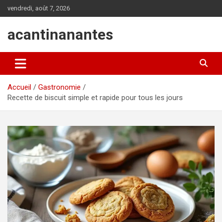
Aller
vendredi, août 7, 2026
au
contenu
acantinanantes
Accueil
Gastronomie
Recette de biscuit simple et rapide pour tous les jours