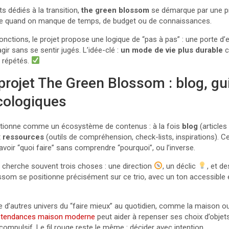
s dédiés à la transition,
the green blossom
se démarque par une p
ême quand on manque de temps, de budget ou de connaissances.
njonctions, le projet propose une logique de “pas à pas” : une porte d
agir sans se sentir jugés. L’idée-clé :
un mode de vie plus durable
c
 répétés.
 projet The Green Blossom : blog, gu
cologiques
tionne comme un écosystème de contenus : à la fois
blog
(articles
t
ressources
(outils de compréhension, check-lists, inspirations). 
savoir “quoi faire” sans comprendre “pourquoi”, ou l’inverse.
y cherche souvent trois choses : une direction
, un déclic
, et d
ssom se positionne précisément sur ce trio, avec un ton accessible 
 d’autres univers du “faire mieux” au quotidien, comme la maison ou 
s
tendances maison moderne
peut aider à repenser ses choix d’objet
ompulsif. Le fil rouge reste le même : décider avec intention.