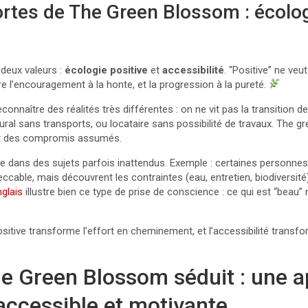
ortes de The Green Blossom : écolog
 deux valeurs :
écologie positive
et
accessibilité
. “Positive” ne veut
ère l’encouragement à la honte, et la progression à la pureté.
reconnaître des réalités très différentes : on ne vit pas la transitio
 rural sans transports, ou locataire sans possibilité de travaux. The
, et des compromis assumés.
e dans des sujets parfois inattendus. Exemple : certaines personnes 
cable, mais découvrent les contraintes (eau, entretien, biodiversité).
glais
illustre bien ce type de prise de conscience : ce qui est “beau” 
ositive transforme l’effort en cheminement, et l’accessibilité trans
e Green Blossom séduit : une 
accessible et motivante