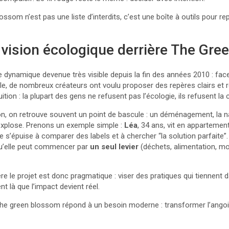
ossom n’est pas une liste d’interdits, c’est une boîte à outils pour r
la vision écologique derrière The Gr
ne dynamique devenue très visible depuis la fin des années 2010 : fac
lle, de nombreux créateurs ont voulu proposer des repères clairs et
ion : la plupart des gens ne refusent pas l’écologie, ils refusent la cu
ion, on retrouve souvent un point de bascule : un déménagement, la 
 explose. Prenons un exemple simple :
Léa
, 34 ans, vit en appartement
lle s’épuise à comparer des labels et à chercher “la solution parfaite
u’elle peut commencer par
un seul levier
(déchets, alimentation, mob
ère le projet est donc pragmatique : viser des pratiques qui tiennent
nt là que l’impact devient réel.
 the green blossom répond à un besoin moderne : transformer l’ango