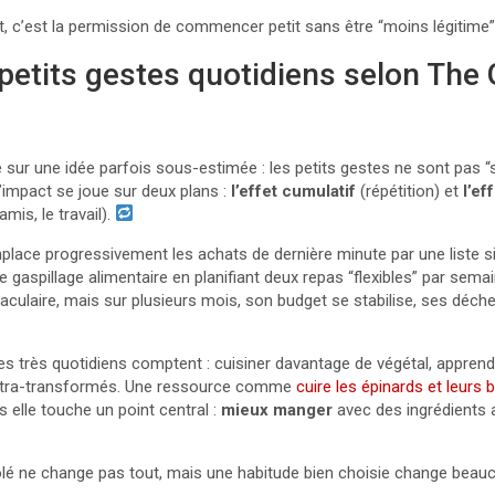
t, c’est la permission de commencer petit sans être “moins légitime”
petits gestes quotidiens selon The
 sur une idée parfois sous-estimée : les petits gestes ne sont pas “
’impact se joue sur deux plans :
l’effet cumulatif
(répétition) et
l’ef
amis, le travail).
place progressivement les achats de dernière minute par une liste s
 le gaspillage alimentaire en planifiant deux repas “flexibles” par sem
aculaire, mais sur plusieurs mois, son budget se stabilise, ses déchet
es très quotidiens comptent : cuisiner davantage de végétal, appren
s ultra-transformés. Une ressource comme
cuire les épinards et leurs b
s elle touche un point central :
mieux manger
avec des ingrédients 
lé ne change pas tout, mais une habitude bien choisie change beau