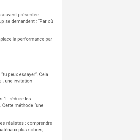
st souvent présentée
up se demandent : “Par où
remplace la performance par
e “tu peux essayer”. Cela
 ; une invitation
 1 : réduire les
ls. Cette méthode “une
les réalistes : comprendre
matériaux plus sobres,