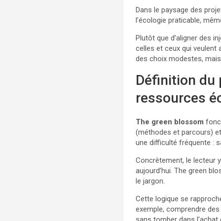
Dans le paysage des projet
l’écologie praticable, m
Plutôt que d’aligner des i
celles et ceux qui veulent 
des choix modestes, mais
Définition du
ressources é
The green blossom
fonc
(méthodes et parcours) e
une difficulté fréquente : 
Concrètement, le lecteur 
aujourd’hui. The green blo
le jargon.
Cette logique se rapproche
exemple, comprendre de
sans tomber dans l’achat c