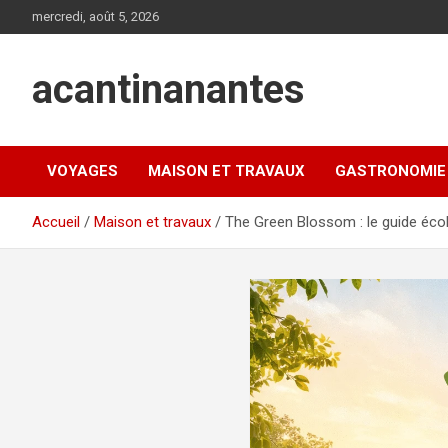
Aller
mercredi, août 5, 2026
au
contenu
acantinanantes
VOYAGES
MAISON ET TRAVAUX
GASTRONOMIE
Accueil
Maison et travaux
The Green Blossom : le guide écol