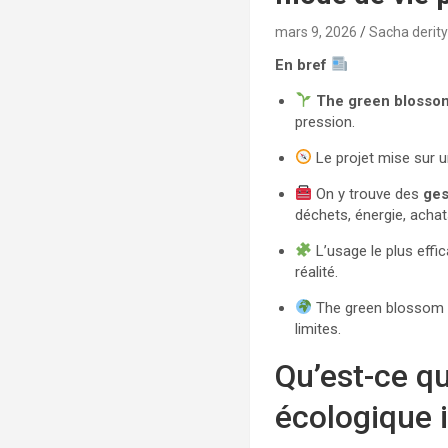
mars 9, 2026
Sacha derit
En bref
The green blosso
pression.
Le projet mise sur 
On y trouve des
ges
déchets, énergie, achat
L’usage le plus effic
réalité.
The green blossom s’
limites.
Qu’est-ce q
écologique 