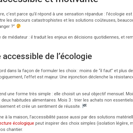
ire, c’est parce qu’il répond à une sensation répandue : l’écologie e
e les discours catastrophistes et les solutions coûteuses, beauco
anger ?”
le de médiateur : il traduit les enjeux en décisions quotidiennes, et 
accessible de l’écologie
bord dans la façon de formuler les choix : moins de “il faut” et plus d
ogiquement, l’effet est majeur. Une injonction déclenche la résistance
rend une forme très simple : elle choisit un seul objectif mensuel. Mois
r deux habitudes alimentaires. Mois 3 : trier les achats non essentie
puisement et crée un sentiment de réussite.
he à la maison, l’accessibilité passe aussi par des solutions matériel
tecture écologique
peut inspirer des choix simples (isolation légère, 
os chantier.