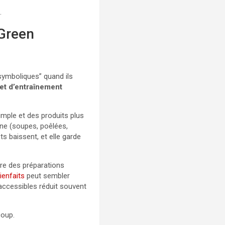
.
 Green
symboliques” quand ils
fet d’entraînement
imple et des produits plus
aine (soupes, poêlées,
s baissent, et elle garde
dre des préparations
ienfaits
peut sembler
accessibles réduit souvent
coup.