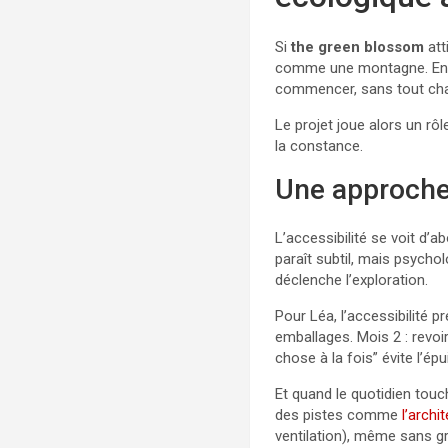
Si
the green blossom
att
comme une montagne. Entr
commencer, sans tout ch
Le projet joue alors un rô
la constance.
Une approche 
L’accessibilité se voit d’a
paraît subtil, mais psychol
déclenche l’exploration.
Pour Léa, l’accessibilité p
emballages. Mois 2 : revoi
chose à la fois” évite l’é
Et quand le quotidien touc
des pistes comme
l’archi
ventilation), même sans gr