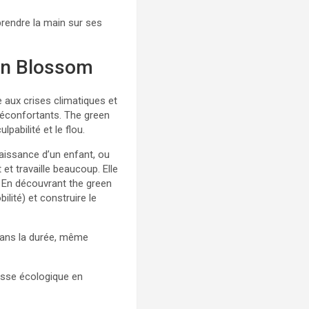
eprendre la main sur ses
een Blossom
e aux crises climatiques et
 réconfortants. The green
lpabilité et le flou.
naissance d’un enfant, ou
 et travaille beaucoup. Elle
”. En découvrant the green
ilité) et construire le
 dans la durée, même
isse écologique en