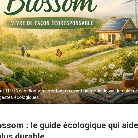
rojet The Green Blossom, mettant en avant un mode de vie durable mêl
 gestes écologiques.
ssom : le guide écologique qui aide
lus durable