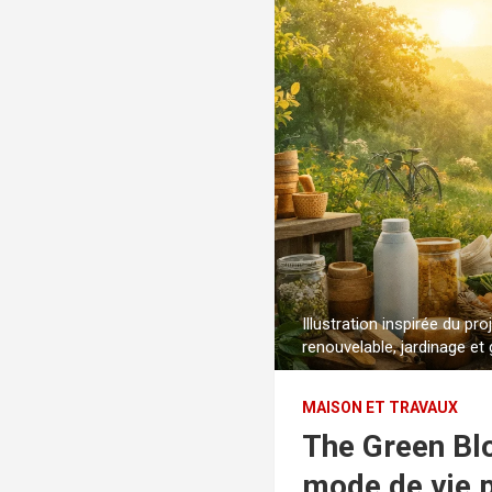
Illustration inspirée du p
renouvelable, jardinage et
MAISON ET TRAVAUX
The Green Blo
mode de vie p